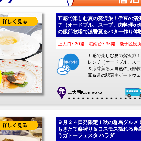
五感で楽しむ夏の贅沢旅！伊豆の清
チ（オードブル、スープ、肉料理or
の服部牧場で涼香薫るバター作り体
上大岡7:20発 港南台7:35発 磯子区役所
五感で楽しむ夏の贅沢旅！
レンチ（オードブル、スー
＆涼香薫る大自然の服部牧
豆＆道の駅函南ゲートウェ
上大岡Kamiooka
９月２４日発限定！秋の群馬グルメ
もぎたて梨狩り＆コスモス揺れる鼻
うガトーフェスタ ハラダ