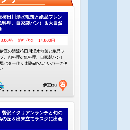
流柿田川湧水散策と絶品フレン
魚料理、自家製パン）＆大自然
験
8:00発 旅行代金 14,800円
伊豆の清流柿田川湧水散策と絶品フ
プ、肉料理or魚料理、自家製パン）
場バター作り体験&めんたいパーク伊
イ
伊豆Izu
！贅沢イタリアンランチと旬の
高の丘＆出来立てラスクに出会