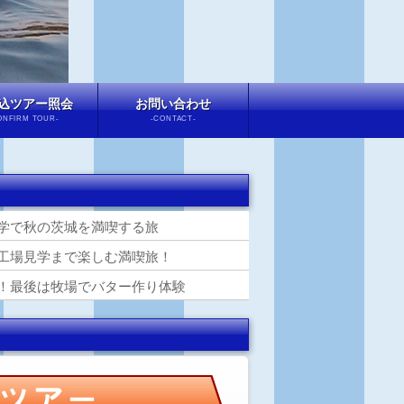
込ツアー照会
お問い合わせ
ONFIRM TOUR-
-CONTACT-
学で秋の茨城を満喫する旅
工場見学まで楽しむ満喫旅！
！最後は牧場でバター作り体験