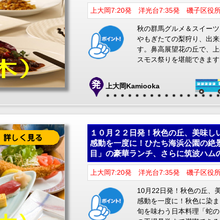
上大岡7:20発 洋光台7:35発 磯子区役所
秋の群馬グルメ＆スイーツ
やもぎたての梨狩り、出来
す。鼻高展望花の丘で、上
スモス祭りを堪能できます
上大岡Kamiooka
１０月２２日発！秋色の丘、美味し
感動を一度に！ひたち海浜公園の絶
目」の豪華ランチ、さらに筑波ハム
上大岡7:20発 洋光台7:35発 磯子区役所8
10月22日発！秋色の丘
感動を一度に！秋色に染ま
旬を味わう日本料理「蛇の