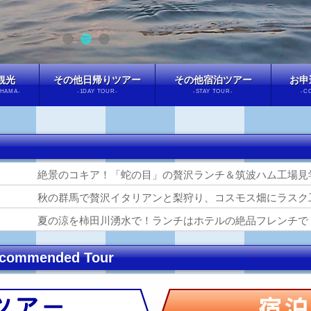
観光
その他日帰りツアー
その他宿泊ツアー
お申
OHAMA-
-1DAY TOUR-
-STAY TOUR-
-C
絶景のコキア！「蛇の目」の贅沢ランチ＆筑波ハム工場見
秋の群馬で贅沢イタリアンと梨狩り、コスモス畑にラスク
夏の涼を柿田川湧水で！ランチはホテルの絶品フレンチで
ommended Tour